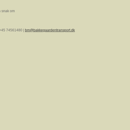
en snak om
: +45 74561480 |
bm@bakkegaardentransport.dk