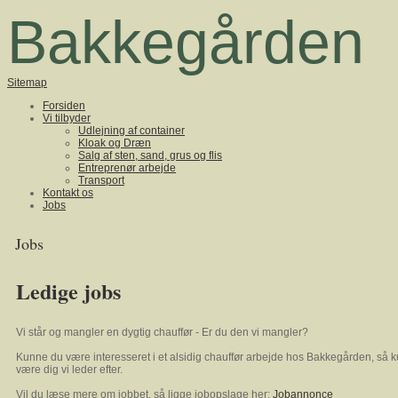
Bakkegården
Sitemap
Forsiden
Vi tilbyder
Udlejning af container
Kloak og Dræn
Salg af sten, sand, grus og flis
Entreprenør arbejde
Transport
Kontakt os
Jobs
Jobs
Ledige jobs
Vi står og mangler en dygtig chauffør - Er du den vi mangler?
Kunne du være interesseret i et alsidig chauffør arbejde hos Bakkegården, så 
være dig vi leder efter.
Vil du læse mere om jobbet, så ligge jobopslage her:
Jobannonce